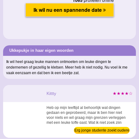
Ukkepukje in haar eigen woorden
Ik wil heel graag leuke mannen ontmoeten om leuke dingen te
ondernemen of gezellig te kletsen. Meer heb ik niet nodig. Nu voel ik me
vaak eenzaam en dat ben ik een beetje zat.
Kittty
★★★★☆
Heb op mijn leeftijd al behoorlijk wat dingen
gedaan en geprobeerd, maar ik ben hier niet
voor niets en wil graag mijn grenzen verleggen
met een leuke toffe gast. Wat ik niet zoek zijn
onenightstands.. Bleh ...
Erg jonge studente zoekt oudere
man