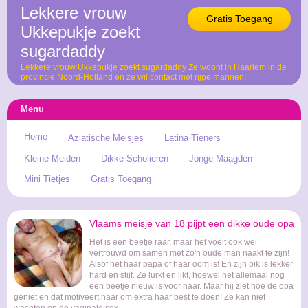
Lekkere vrouw
Gratis Toegang
Ukkepukje zoekt
sugardaddy
Lekkere vrouw Ukkepukje zoekt sugardaddy Ze woont in Haarlem in de
provincie Noord-Holland en ze wil contact met rijpe mannen!
Menu
Home
Aziatische Meisjes
Latina Tieners
Kleine Meiden
Dikke Scholieren
Jonge Maagden
Mini Tietjes
Gratis Toegang
Vlaams meisje van 18 pijpt een dikke oude opa
Het is een beetje raar, maar het voelt ook wel
vertrouwd om samen met zo'n oude man naakt te zijn!
Alsof het haar papa of haar oom is! En zijn pik is lekker
hard en stijf. Ze lurkt en likt, hoewel het allemaal nog
een beetje nieuw is voor haar. Maar hij ziet hoe de opa
geniet en dat motiveert haar om extra haar best te doen! Ze kan niet