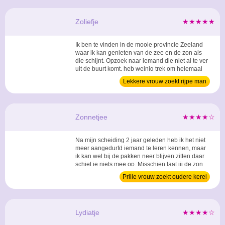
Zoliefje
★★★★★
Ik ben te vinden in de mooie provincie Zeeland
waar ik kan genieten van de zee en de zon als
die schijnt. Opzoek naar iemand die niet al te ver
uit de buurt komt, heb weinig trek om helemaal
naar het noorden te moeten reizen. ...
Lekkere vrouw zoekt rijpe man
Zonnetjee
★★★★☆
Na mijn scheiding 2 jaar geleden heb ik het niet
meer aangedurfd iemand te leren kennen, maar
ik kan wel bij de pakken neer blijven zitten daar
schiet je niets mee op. Misschien laat jij de zon
wel weer schijnen voor mij! ...
Prille vrouw zoekt oudere kerel
Lydiatje
★★★★☆