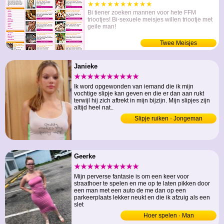
★★★★★★★★★★
Bi tiener zoeken mannen voor hete FFM
triootjes! Bi-sexuele meisjes willen triootje met
geile man!
Twee Meisjes
Janieke
★★★★★★★★★★
Ik word opgewonden van iemand die ik mijn
vochtige slipje kan geven en die er dan aan rukt
terwijl hij zich aftrekt in mijn bijzijn. Mijn slipjes zijn
altijd heel nat..
Slipje ruiken · Jongeman
Geerke
★★★★★★★★★★
Mijn perverse fantasie is om een keer voor
straathoer te spelen en me op te laten pikken door
een man met een auto de me dan op een
parkeerplaats lekker neukt en die ik afzuig als een
slet
Hoer spelen · Man