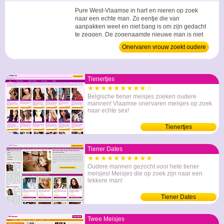
Pure West-Vlaamse in hart en nieren op zoek
naar een echte man. Zo eentje die van
aanpakken weet en niet bang is om zijn gedacht
te zeggen. De zogenaamde nieuwe man is niet
voor mij weggelegd. Poetsen en koken verwacht
Onervaren vrouw zoekt oudere
ik dus niet van je en evenmin verwacht ik elke
heer
dag bloemen. Ik heb veel liever dat je met daden
toont dat je me graag ziet, dus bij deze... Bestaan
deze...
Tienertjes
★★★★★★★★★☆
Belgische tiener meisjes zoeken oudere
mannen! Vlaamse onervaren meisjes op zoek
naar echte sex!
Tienertjes
Tiener Dates
★★★★★★★★★★
Oudere mannen gezocht voor hete tiener
meisjes! Meisjes die op zoek zijn naar een
lekkere man!
Tiener Dates
Twee Meisjes