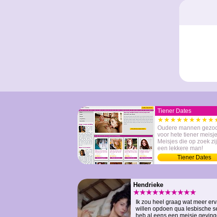
Tiener Dates
★★★★★★★★★
Oudere mannen gezoc
voor hete tiener meisje
Meisjes die op zoek zi
een lekkere man!
Tiener Dates
Hendrieke
★★★★★★★★★★
Ik zou heel graag wat meer erv
willen opdoen qua lesbische se
heb al eens een meisje geving