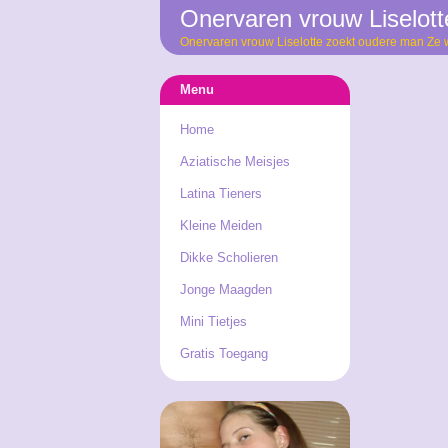
Onervaren vrouw Liselot
Onervaren vrouw Liselotte zoekt oudere man Ze wo
Menu
Home
Aziatische Meisjes
Latina Tieners
Kleine Meiden
Dikke Scholieren
Jonge Maagden
Mini Tietjes
Gratis Toegang