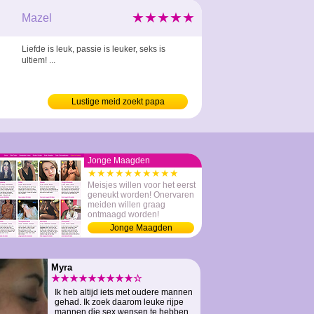
★★★★★
Mazel
Liefde is leuk, passie is leuker, seks is
ultiem! ...
Lustige meid zoekt papa
Jonge Maagden
★★★★★★★★★★
Meisjes willen voor het eerst
geneukt worden! Onervaren
meiden willen graag
ontmaagd worden!
Jonge Maagden
Myra
★★★★★★★★★☆
Ik heb altijd iets met oudere mannen
gehad. Ik zoek daarom leuke rijpe
mannen die sex wensen te hebben