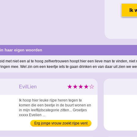
 in haar eigen woorden
d met niet een al te hoog zelfvertrouwen hoopt hier een lieve man te vinden, niet
ringen mee. Wel zin om een keertje iets te gaan drinken en van daar uit zien we we
★★★★☆
EvilLien
Ik hoop hier leuke rijpe heren tegen te
komen die een beetje in de buurt wonen en
in mijn leeftijdscategorie zitten... Groetjes
xxxxx Evelien ...
Erg jonge vrouw zoekt rijpe vent