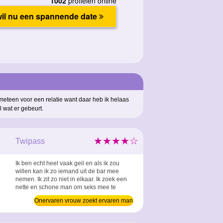
 meteen voor een relatie want daar heb ik helaas
l wat er gebeurt.
★★★★☆
Twipass
Ik ben echt heel vaak geil en als ik zou
willen kan ik zo iemand uit de bar mee
nemen. Ik zit zo niet in elkaar. Ik zoek een
nette en schone man om seks mee te
hebben en sorry hoor ik heb geen hekel
Onervaren vrouw zoekt ervaren man
aan de kroeg maar een dronkenlap in bed
presteert minder als je snapt wat ik bedoel.
...