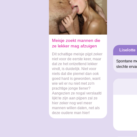
Meisje zoekt mannen die
ze lekker mag afzuigen
Liselotte
Dit schattige meisje pijpt zeker
niet voor de eerste keer, maar
Spontane mei
dat ze het ontzettend lekker
slechte erva
vindt, is duidelijk. Niet voor
niets dat die piemel dan ook
goed hard is geworden, want
wie wil er nu niet met zo'n
prachtige jonge tiener?
Aangezien ze nogal verslaafd
lijkt te zijn aan pijpen zal ze
hier zeker nog wel meer
mannen willen daten, net als
deze oudere man hier!