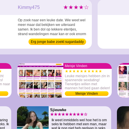
★★★★☆
Kimmy475
Op zoek naar een leuke date. Wie weet wel
meer maar dat bekijken we uiteraard
samen. Ik ben dol op lekkere etentjes,
strand wandelingen maar kan er ook enorm
van genieten als we gewoon saampjes op
Erg jonge babe zoekt sugardaddy
de bank hangen. Zolang jij bij mij bent en
een heerlijke arm om mij heen slaat dan
ben ik al blij. ...
Meisje Vinden
★
★★★★★★★★★★
ht
Leuke meisjes hebben zin in
s!
spannende sexdating!
jn naar
Tienertjes willen met
mannen het bed gaan delen!
Meisje Vinden
Sjieuwke
★★★★★★★★★☆
aring
Ik weet inmiddels wel hoe het is om
ks. Ik
seks te hebben met een man, maar
erd,
wat ik nog niet heb gedaan is seks